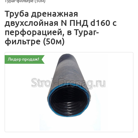
Typar-фильтре (50м)
Труба дренажная
двухслойная N ПНД d160 с
перфорацией, в Typar-
фильтре (50м)
Лидер продаж!