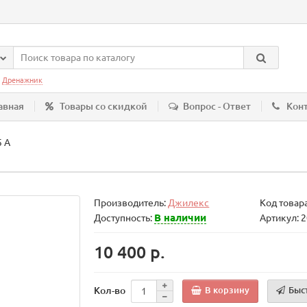
:
Дренажник
авная
Товары со скидкой
Вопрос - Ответ
Кон
5 А
Производитель:
Джилекс
Код товар
В наличии
Доступность:
Артикул: 
10 400 р.
Кол-во
В корзину
Быс