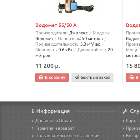
Водомет 55/50 А
Водом
Производитель:
Джилекс
Модель:
Произв
Водомет
Напор max:
50 метров
Водом
Производительность:
3,3 м³/час
Произв
Мощность:
0.6 кВт
Длина кабеля:
20
Мощно
метров
метро
11 200 р.
15 80
В корзину
Быстрый заказ
В
Информация
Слу
Доставка и Оплата
Карта 
Гарантия и возврат
Произ
Пользовательское соглашение
Возвра