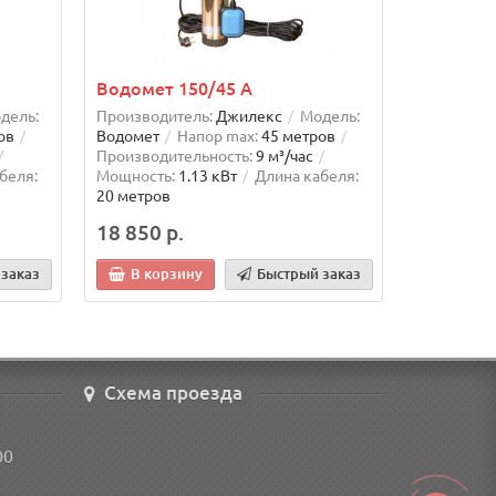
Водомет 150/45 А
Водомет 
дель:
Производитель:
Джилекс
Модель:
Производи
ов
Водомет
Напор max:
45 метров
Водомет
Производительность:
9 м³/час
Производи
беля:
Мощность:
1.13 кВт
Длина кабеля:
Мощность:
20 метров
30 метров
18 850 р.
19 500 р
заказ
В корзину
Быстрый заказ
В кор
Схема проезда
00