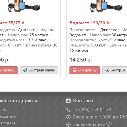
ет 55/75 А
Водомет 150/30 А
одитель:
Джилекс
Модель:
Производитель:
Джилекс
Мо
ет
Напор max:
75 метров
Водомет
Напор max:
30 метр
одительность:
3,3 м³/час
Производительность:
9 м³/час
сть:
0.9 кВт
Длина кабеля:
30
Мощность:
0.93 кВт
Длина ка
в
15 метров
0 р.
14 250 р.
 корзину
Быстрый заказ
В корзину
Быстрый 
жба поддержки
Контакты
+7 (926) 154-04-74
сайта
водители
Ежедневно, с 9:00 до 18:
т товара
Заказ онлайн 24/7